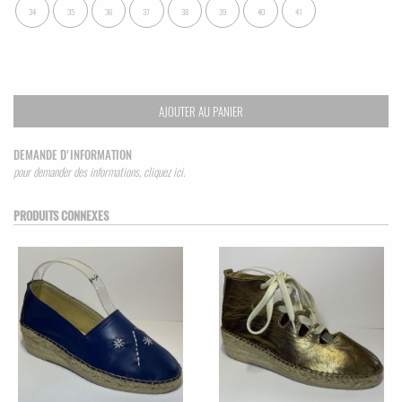
34
35
36
37
38
39
40
41
AJOUTER AU PANIER
DEMANDE D'INFORMATION
pour demander des informations, cliquez ici.
PRODUITS CONNEXES