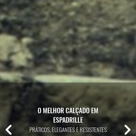
O MELHOR CALÇADO EM
ESPADRILLE
Previous Slide
Next Sl
PRÁTICOS, ELEGANTES E RESISTENTES